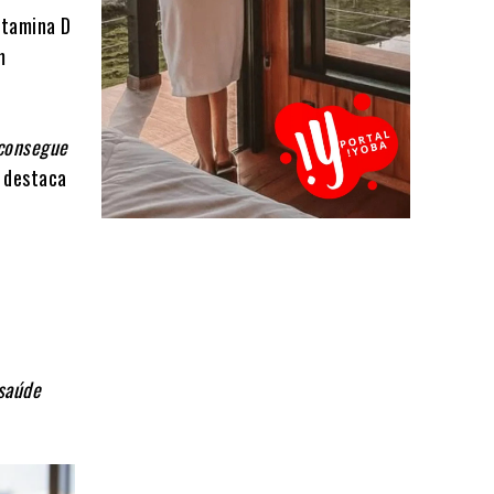
itamina D
m
 consegue
, destaca
 saúde