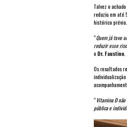
Talvez o achado
reduziu em até 
histórico prévio
“
Quem já teve u
reduzir esse ris
o
Dr. Faustino
.
Os resultados r
individualizaçã
acompanhament
“
Vitamina D não 
pública e individ