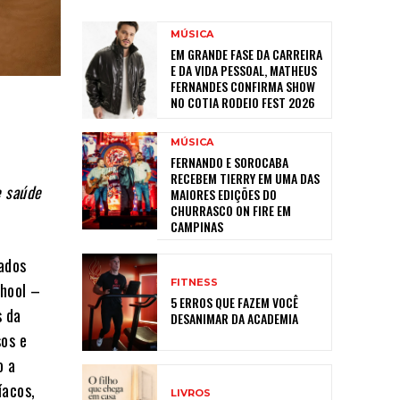
MÚSICA
EM GRANDE FASE DA CARREIRA
E DA VIDA PESSOAL, MATHEUS
FERNANDES CONFIRMA SHOW
NO COTIA RODEIO FEST 2026
MÚSICA
FERNANDO E SOROCABA
RECEBEM TIERRY EM UMA DAS
e saúde
MAIORES EDIÇÕES DO
CHURRASCO ON FIRE EM
CAMPINAS
ados
FITNESS
chool –
5 ERROS QUE FAZEM VOCÊ
s da
DESANIMAR DA ACADEMIA
sos e
o a
íacos,
LIVROS