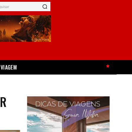
quisar
VIAGEM
HOT
AR