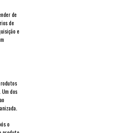
ender de
rios de
uisição e
em
produtos
a. Um dos
 ao
anizada.
pós o
o produto