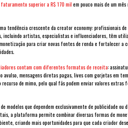
u
faturamento
superior
a
R$
170
mil
em pouco mais de um mês 
uma tendência crescente da creator economy: profissionais de
, incluindo artistas, especialistas e influenciadores, têm util
monetização para criar novas fontes de renda e fortalecer a 
idades.
riadores
contam
com
diferentes
formatos
de
receita
: assinatu
o avulso, mensagens diretas pagas, lives com gorjetas em tem
o recurso de mimo, pelo qual fãs podem enviar valores extras f
de modelos que dependem exclusivamente de publicidade ou d
itais, a plataforma permite combinar diversas formas de mone
iente, criando mais oportunidades para que cada criador des