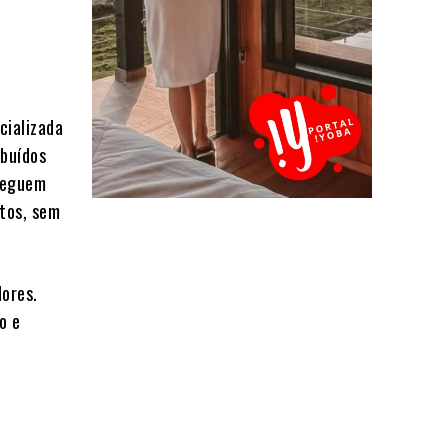
cializada
ibuídos
nseguem
atos, sem
ores.
o e