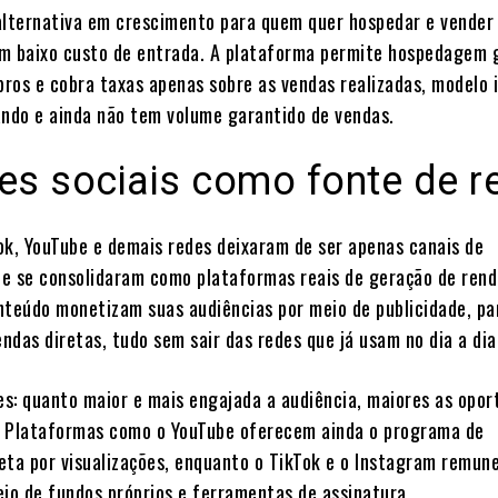
alternativa em crescimento para quem quer hospedar e vender
m baixo custo de entrada. A plataforma permite hospedagem 
ros e cobra taxas apenas sobre as vendas realizadas, modelo i
ando e ainda não tem volume garantido de vendas.
es sociais como fonte de r
ok, YouTube e demais redes deixaram de ser apenas canais de
e se consolidaram como plataformas reais de geração de rend
nteúdo monetizam suas audiências por meio de publicidade, pa
das diretas, tudo sem sair das redes que já usam no dia a dia
les: quanto maior e mais engajada a audiência, maiores as opo
. Plataformas como o YouTube oferecem ainda o programa de
eta por visualizações, enquanto o TikTok e o Instagram remun
eio de fundos próprios e ferramentas de assinatura.