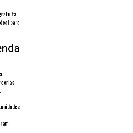
gratuita
deal para
enda
a.
rcerias
.
rtunidades
eram