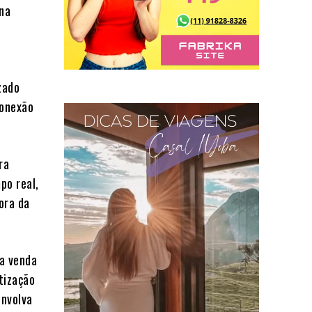
na
izado
conexão
ra
po real,
ora da
a venda
tização
envolva