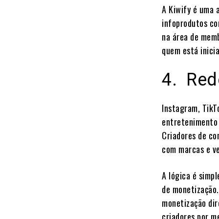
A Kiwify é uma 
infoprodutos co
na área de memb
quem está inici
4. Red
Instagram, TikT
entretenimento 
Criadores de co
com marcas e ven
A lógica é simp
de monetização
monetização dir
criadores por m