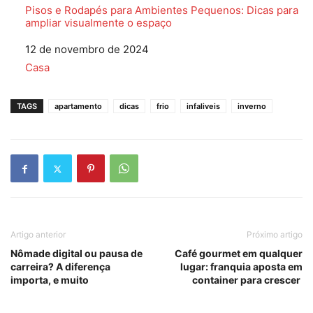
Pisos e Rodapés para Ambientes Pequenos: Dicas para
ampliar visualmente o espaço
Data
12 de novembro de 2024
Em relação a
Casa
TAGS
apartamento
dicas
frio
infaliveis
inverno
Artigo anterior
Próximo artigo
Nômade digital ou pausa de
Café gourmet em qualquer
carreira? A diferença
lugar: franquia aposta em
importa, e muito
container para crescer