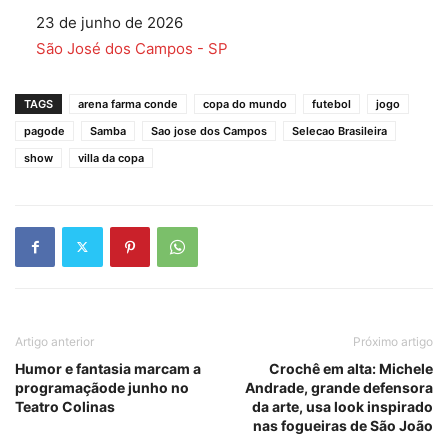
Data
23 de junho de 2026
Em relação a
São José dos Campos - SP
TAGS
arena farma conde
copa do mundo
futebol
jogo
pagode
Samba
Sao jose dos Campos
Selecao Brasileira
show
villa da copa
Artigo anterior
Próximo artigo
Humor e fantasia marcam a
Crochê em alta: Michele
programaçãode junho no
Andrade, grande defensora
Teatro Colinas
da arte, usa look inspirado
nas fogueiras de São João