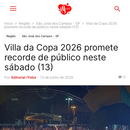
Início
Região
São José dos Campos - SP
Villa da Copa 2026
promete recorde de público neste sábado (13)
Região
São José dos Campos - SP
Villa da Copa 2026 promete
recorde de público neste
sábado (13)
0
Por
Editorial !Yoba
-
13 de junho de 2026