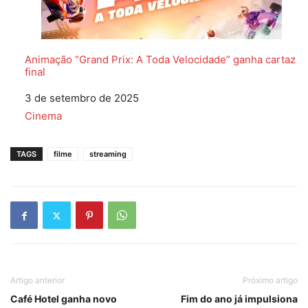
Animação “Grand Prix: A Toda Velocidade” ganha cartaz
final
Data
3 de setembro de 2025
Em relação a
Cinema
TAGS
filme
streaming
Artigo anterior
Próximo artigo
Café Hotel ganha novo
Fim do ano já impulsiona