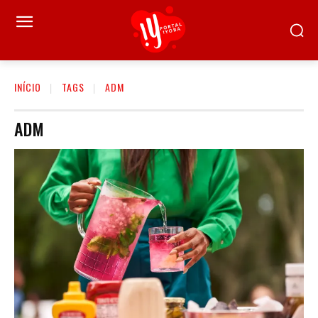
INÍCIO
TAGS
ADM
ADM