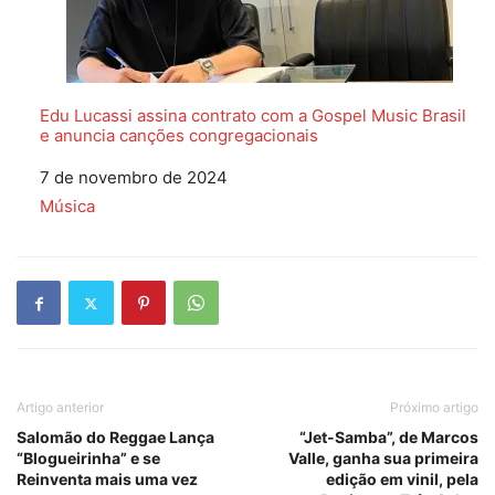
Edu Lucassi assina contrato com a Gospel Music Brasil
e anuncia canções congregacionais
Data
7 de novembro de 2024
Em relação a
Música
Artigo anterior
Próximo artigo
Salomão do Reggae Lança
“Jet-Samba”, de Marcos
“Blogueirinha” e se
Valle, ganha sua primeira
Reinventa mais uma vez
edição em vinil, pela