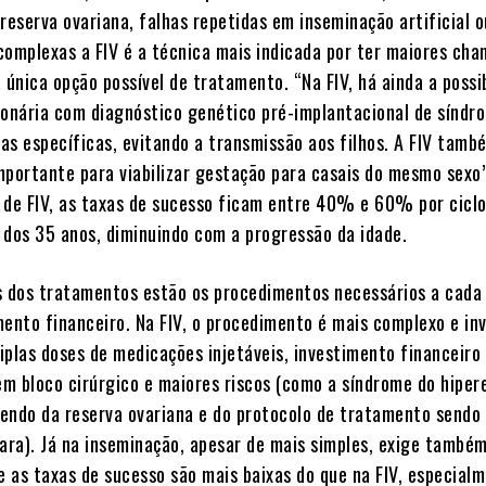
reserva ovariana, falhas repetidas em inseminação artificial 
complexas a FIV é a técnica mais indicada por ter maiores cha
 única opção possível de tratamento. “Na FIV, há ainda a possi
ionária com diagnóstico genético pré-implantacional de síndr
as específicas, evitando a transmissão aos filhos. A FIV tam
mportante para viabilizar gestação para casais do mesmo sexo”
 de FIV, as taxas de sucesso ficam entre 40% e 60% por ciclo
 dos 35 anos, diminuindo com a progressão da idade.
s dos tratamentos estão os procedimentos necessários a cada
mento financeiro. Na FIV, o procedimento é mais complexo e inv
iplas doses de medicações injetáveis, investimento financeiro 
m bloco cirúrgico e maiores riscos (como a síndrome do hiper
endo da reserva ovariana e do protocolo de tratamento sendo 
ra). Já na inseminação, apesar de mais simples, exige também
e as taxas de sucesso são mais baixas do que na FIV, especial