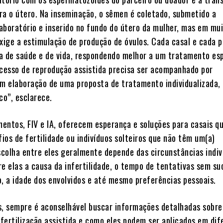
ra o útero. Na inseminação, o sêmen é coletado, submetido a
aboratório e inserido no fundo do útero da mulher, mas em mu
ige a estimulação de produção de óvulos. Cada casal e cada 
a de saúde e de vida, respondendo melhor a um tratamento esp
ocesso de reprodução assistida precisa ser acompanhado por
om elaboração de uma proposta de tratamento individualizada, 
co”, esclarece.
entos, FIV e IA, oferecem esperança e soluções para casais q
ios de fertilidade ou indivíduos solteiros que não têm um(a)
escolha entre eles geralmente depende das circunstâncias indiv
e elas a causa da infertilidade, o tempo de tentativas sem su
o, a idade dos envolvidos e até mesmo preferências pessoais.
s, sempre é aconselhável buscar informações detalhadas sobre
fertilização assistida e como eles podem ser aplicados em dif