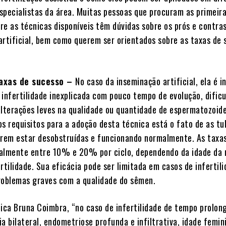
specialistas da área. Muitas pessoas que procuram as primeir
re as técnicas disponíveis têm dúvidas sobre os prós e contras
artificial, bem como querem ser orientados sobre as taxas de 
taxas de sucesso –
No caso da inseminação artificial, ela é i
 infertilidade inexplicada com pouco tempo de evolução, dific
alterações leves na qualidade ou quantidade de espermatozoid
os requisitos para a adoção desta técnica está o fato de as tu
arem estar desobstruídas e funcionando normalmente. As taxa
almente entre 10% e 20% por ciclo, dependendo da idade da 
rtilidade. Sua eficácia pode ser limitada em casos de infertil
roblemas graves com a qualidade do sêmen.
ca Bruna Coimbra, “no caso de infertilidade de tempo prolon
a bilateral, endometriose profunda e infiltrativa, idade femin