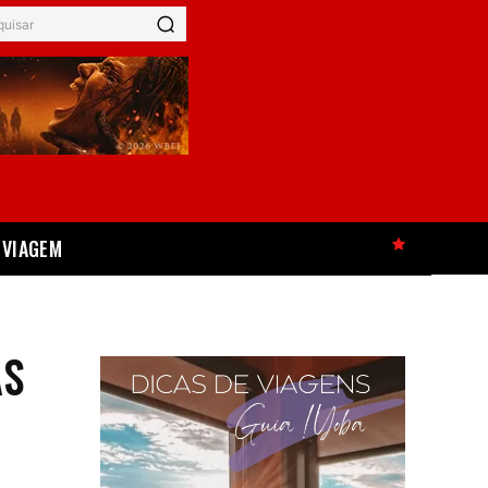
quisar
VIAGEM
HOT
AS