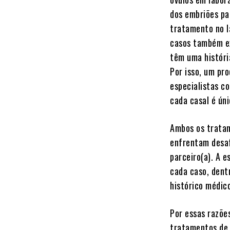
dos embriões pa
tratamento no l
casos também ex
têm uma históri
Por isso, um pr
especialistas c
cada casal é úni
Ambos os tratam
enfrentam desaf
parceiro(a). A 
cada caso, dentr
histórico médic
Por essas razõe
tratamentos de 