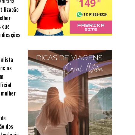
edicina
tilização
melhor
s que
ndicações
alista
ências
um
ficial
a mulher
 de
ção dos
sferência