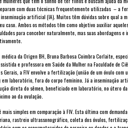
e mulheres que têm o sonho de ter filhos e buscam ajuda da m
deparam com duas técnicas frequentemente utilizadas – a fer
 a inseminação artificial (IA). Muitos têm dúvidas sobre qual a 
seu caso. Ambos os métodos têm como objetivo auxiliar aquele
uldades para conceber naturalmente, mas suas abordagens e i
ativamente.
 médica da Origen BH, Bruna Barbosa Coimbra Corlaite, especi
ssistida e professora em Saúde da Mulher na Faculdade de Ci
s Gerais, a FIV envolve a fertilização (união de um óvulo com 
em laboratório, fora do corpo feminino. Já a inseminação arti
dução direta do sêmen, beneficiado em laboratório, no útero d
ximo ao da ovulação.
é mais simples em comparação à FIV. Esta última com demanda
iana, rastreio ultrassonográfico, coleta dos óvulos, fertiliza
atório com os espermatozoides do parceiro ou doador e a tran