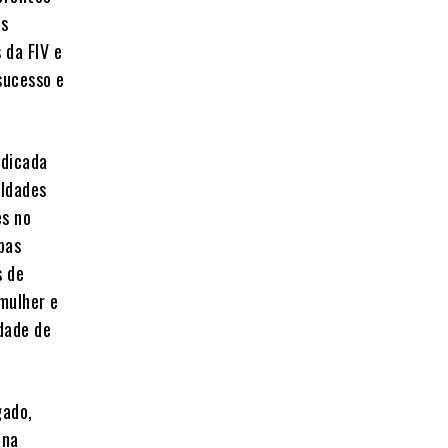
as
 da FIV e
sucesso e
ndicada
uldades
es no
bas
s de
mulher e
idade de
gado,
ina