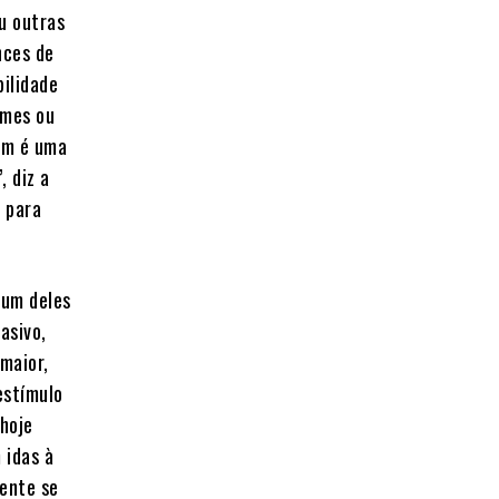
ou outras
nces de
bilidade
omes ou
bém é uma
, diz a
 para
 um deles
asivo,
maior,
estímulo
hoje
 idas à
mente se