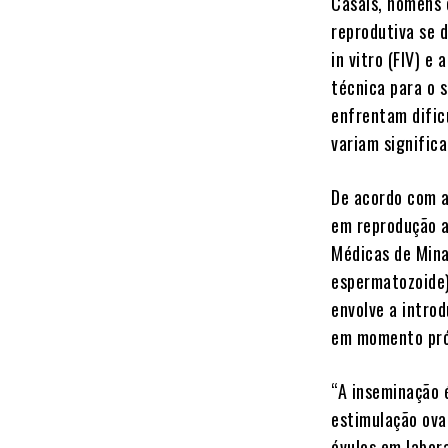
Casais, homens 
reprodutiva se 
in vitro (FIV) e
técnica para o 
enfrentam dific
variam signific
De acordo com a
em reprodução a
Médicas de Mina
espermatozoide) 
envolve a intro
em momento pró
“A inseminação 
estimulação ovar
óvulos em labor