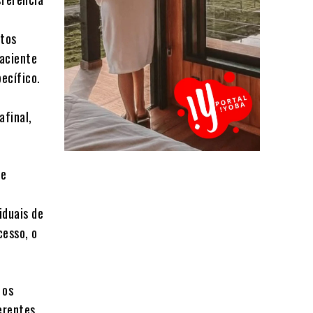
itos
paciente
ecífico.
afinal,
ue
iduais de
cesso, o
 os
erentes