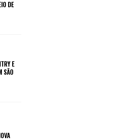
IO DE
NTRY E
M SÃO
NOVA