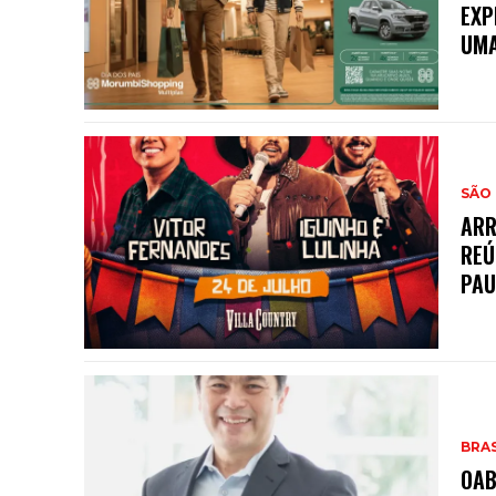
EXP
UMA
SÃO
ARR
REÚ
PAU
BRAS
OAB