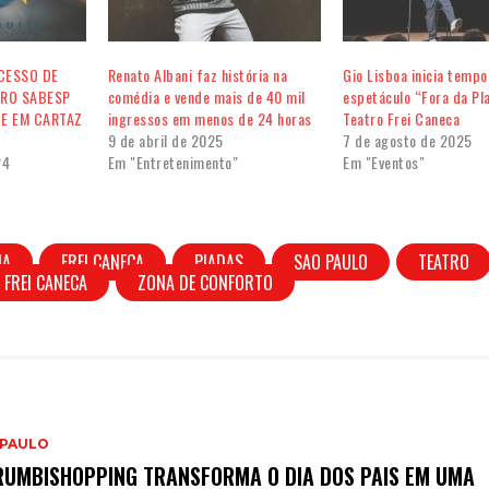
CESSO DE
Renato Albani faz história na
Gio Lisboa inicia temp
TRO SABESP
comédia e vende mais de 40 mil
espetáculo “Fora da Pla
UE EM CARTAZ
ingressos em menos de 24 horas
Teatro Frei Caneca
9 de abril de 2025
7 de agosto de 2025
24
Em "Entretenimento"
Em "Eventos"
IA
FREI CANECA
PIADAS
SAO PAULO
TEATRO
 FREI CANECA
ZONA DE CONFORTO
 PAULO
UMBISHOPPING TRANSFORMA O DIA DOS PAIS EM UMA