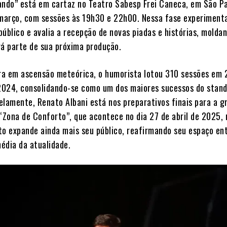
ando” está em cartaz no Teatro Sabesp Frei Caneca, em São Pa
 março, com sessões às 19h30 e 22h00. Nessa fase experimenta
úblico e avalia a recepção de novas piadas e histórias, molda
rá parte de sua próxima produção.
a em ascensão meteórica, o humorista lotou 310 sessões em 
024, consolidando-se como um dos maiores sucessos do stan
lelamente, Renato Albani está nos preparativos finais para a 
 “Zona de Conforto”, que acontece no dia 27 de abril de 2025,
to expande ainda mais seu público, reafirmando seu espaço en
édia da atualidade.