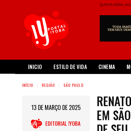
QUINTA-FEIRA, AGO
INICIO
ESTILO DE VIDA
CINEMA
M
INÍCIO
REGIÃO
SÃO PAULO
RENATO
13 DE MARÇO DE 2025
EM SÃO
EDITORIAL !YOBA
DE SEU