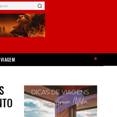
quisar
VIAGEM
HOT
S
NTO