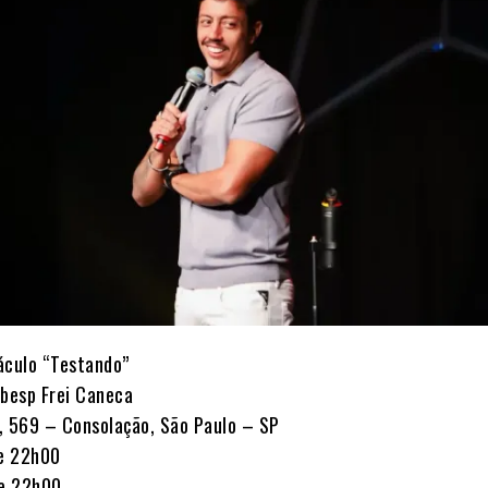
áculo “Testando”
abesp Frei Caneca
, 569 – Consolação, São Paulo – SP
e 22h00
e 22h00