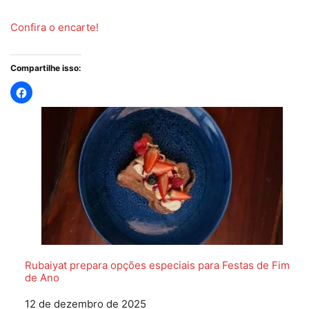
Confira o encarte!
Compartilhe isso:
Rubaiyat prepara opções especiais para Festas de Fim
de Ano
Data
12 de dezembro de 2025