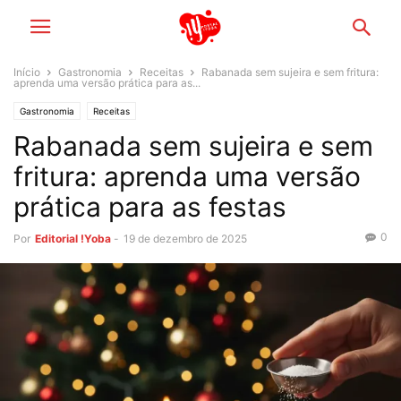
Início
Gastronomia
Receitas
Rabanada sem sujeira e sem fritura:
aprenda uma versão prática para as...
Gastronomia
Receitas
Rabanada sem sujeira e sem
fritura: aprenda uma versão
prática para as festas
0
Por
Editorial !Yoba
-
19 de dezembro de 2025