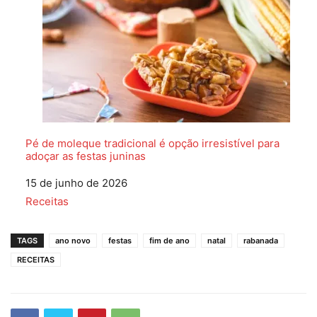
Pé de moleque tradicional é opção irresistível para
adoçar as festas juninas
Data
15 de junho de 2026
Em relação a
Receitas
TAGS
ano novo
festas
fim de ano
natal
rabanada
RECEITAS