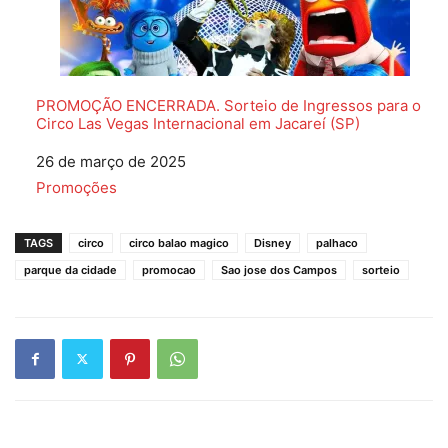
PROMOÇÃO ENCERRADA. Sorteio de Ingressos para o
Circo Las Vegas Internacional em Jacareí (SP)
Data
26 de março de 2025
Em relação a
Promoções
TAGS
circo
circo balao magico
Disney
palhaco
parque da cidade
promocao
Sao jose dos Campos
sorteio