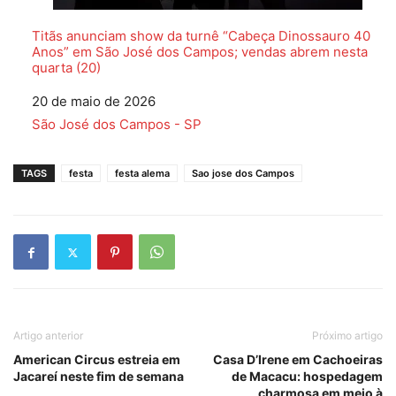
Titãs anunciam show da turnê “Cabeça Dinossauro 40
Anos” em São José dos Campos; vendas abrem nesta
quarta (20)
Data
20 de maio de 2026
Em relação a
São José dos Campos - SP
TAGS
festa
festa alema
Sao jose dos Campos
Artigo anterior
Próximo artigo
American Circus estreia em
Casa D’Irene em Cachoeiras
Jacareí neste fim de semana
de Macacu: hospedagem
charmosa em meio à