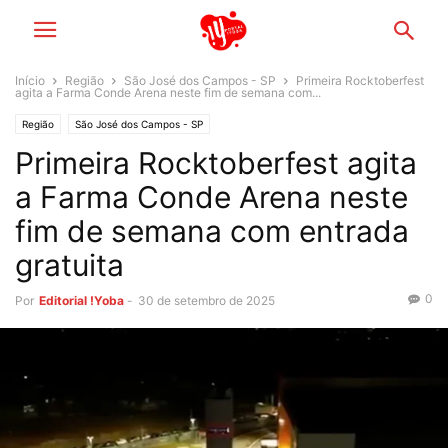
Início
Região
São José dos Campos - SP
Primeira Rocktoberfest
agita a Farma Conde Arena neste fim de semana com...
Região
São José dos Campos - SP
Primeira Rocktoberfest agita
a Farma Conde Arena neste
fim de semana com entrada
gratuita
0
Por
Editorial !Yoba
-
30 de setembro de 2025