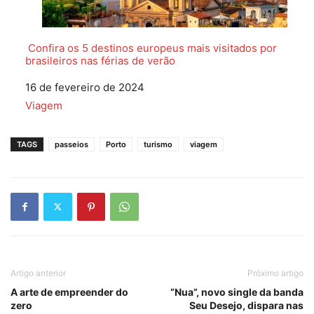
Confira os 5 destinos europeus mais visitados por
brasileiros nas férias de verão
Data
16 de fevereiro de 2024
Em relação a
Viagem
TAGS
passeios
Porto
turismo
viagem
Artigo anterior
Próximo artigo
A arte de empreender do
“Nua”, novo single da banda
zero
Seu Desejo, dispara nas