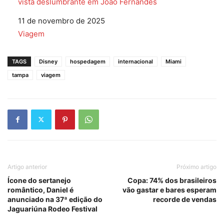
vista deslumbrante em João Fernandes
Data
11 de novembro de 2025
Em relação a
Viagem
TAGS
Disney
hospedagem
internacional
Miami
tampa
viagem
Artigo anterior
Próximo artigo
Ícone do sertanejo
Copa: 74% dos brasileiros
romântico, Daniel é
vão gastar e bares esperam
anunciado na 37ª edição do
recorde de vendas
Jaguariúna Rodeo Festival