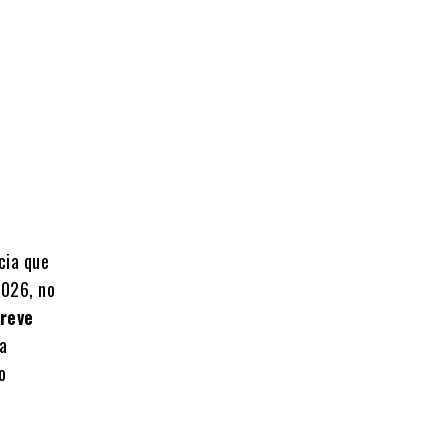
cia que
2026, no
breve
 a
o