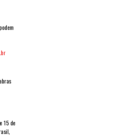
s podem
.br
abras
 e 15 de
asil,