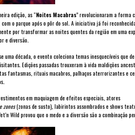
eira edição, as “
Noites Macabras
” revolucionaram a forma 
 com o parque após o pôr do sol. A iniciativa já foi reconhecid
mente por transformar as noites quentes da região em uma ex
or e diversão.
se uma década, o evento coleciona temas inesquecíveis que d
isitantes. Edições passadas trouxeram à vida maldições ancest
atas fantasmas, rituais macabros, palhaços aterrorizantes e ce
os.
estimentos em maquiagem de efeitos especiais, atores
e zones
(zonas de susto), labirintos assombrados e shows teat
Wet’n Wild provou que o medo e a diversão são a combinação pe