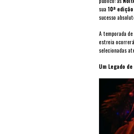
público: as
Noit
sua
10ª edição
sucesso absolut
A temporada de 
estreia ocorrer
selecionadas at
Um Legado de 