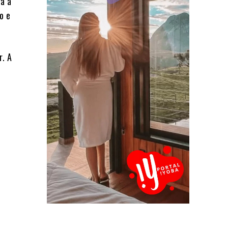
ga à
o e
r. A