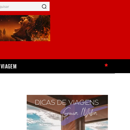
quisar
VIAGEM
HOT
A