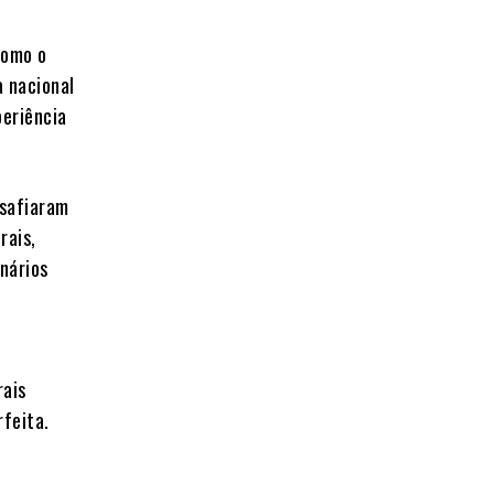
como o
a nacional
periência
esafiaram
rais,
nários
rais
rfeita.