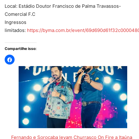
Local: Estádio Doutor Francisco de Palma Travassos-
Comercial F.C
Ingressos
limitados:
https://byma.com.br/event/69d690d61f32c00004
Compartilhe isso:
Fernando e Sorocaba levam Churrasco On Fire a Itaúna