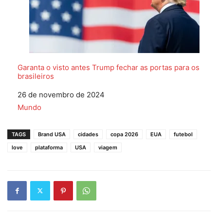
Garanta o visto antes Trump fechar as portas para os
brasileiros
Data
26 de novembro de 2024
Em relação a
Mundo
TAGS
Brand USA
cidades
copa 2026
EUA
futebol
love
plataforma
USA
viagem