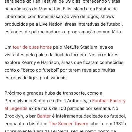
será sede do Fan Festival de 39 dias, oferecendo vistas
panorâmicas de Manhattan, Ellis Island e da Estátua da
Liberdade, com transmissão ao vivo de jogos, shows
produzidos pela Live Nation, áreas interativas de futebol,
estandes de patrocinadores e programação comunitária.​
Um
tour de duas horas
pelo MetLife Stadium leva os
visitantes pelo palco da final do torneio. Nos arredores,
explore Kearny e Harrison, áreas que ficaram conhecidas
como o “berço do futebol” por terem revelado muitas
estrelas de ligas profissionais.​
Próximo a grandes hubs de transporte, como a
Pennsylvania Station e o Port Authority, o
Football Factory
at Legends
exibe mais de 100 partidas por semana. No
Brooklyn, o bar
Banter
é inteiramente dedicado ao futebol,
enquanto o histórico
The Soccer Tavern
, aberto em 1932 e
sobrevivente à era da Lei Seca, segue como ponto de