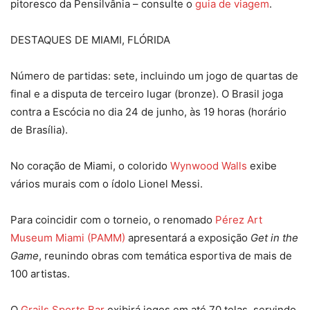
pitoresco da Pensilvânia – consulte o
guia de viagem
.​
DESTAQUES DE MIAMI, FLÓRIDA
Número de partidas: sete, incluindo um jogo de quartas de
final e a disputa de terceiro lugar (bronze)​. O Brasil joga
contra a Escócia no dia 24 de junho, às 19 horas (horário
de Brasília).
No coração de Miami, o colorido
Wynwood Walls
exibe
vários murais com o ídolo Lionel Messi.​
Para coincidir com o torneio, o renomado
Pérez Art
Museum Miami (PAMM)
apresentará a exposição
Get in the
Game
, reunindo obras com temática esportiva de mais de
100 artistas.​
O
Grails Sports Bar
exibirá jogos em até 70 telas, servindo