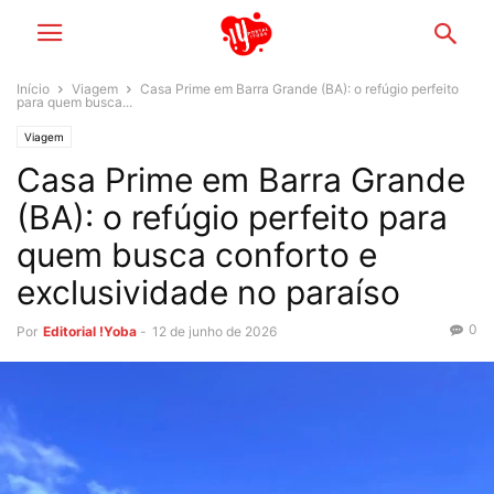
Início
Viagem
Casa Prime em Barra Grande (BA): o refúgio perfeito
para quem busca...
Viagem
Casa Prime em Barra Grande
(BA): o refúgio perfeito para
quem busca conforto e
exclusividade no paraíso
0
Por
Editorial !Yoba
-
12 de junho de 2026