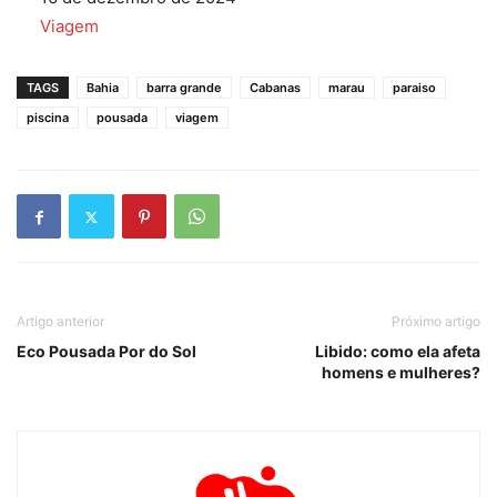
Em relação a
Viagem
TAGS
Bahia
barra grande
Cabanas
marau
paraiso
piscina
pousada
viagem
Artigo anterior
Próximo artigo
Eco Pousada Por do Sol
Libido: como ela afeta
homens e mulheres?