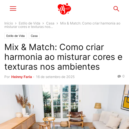
Início
Estilo de Vida
Casa
Mix & Match: Como criar harmonia ao
misturar cores e texturas nos...
Estilo de Vida
Casa
Mix & Match: Como criar
harmonia ao misturar cores e
texturas nos ambientes
0
Por
Heinny Faria
-
16 de setembro de 2025