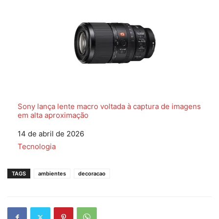
Sony lança lente macro voltada à captura de imagens
em alta aproximação
Data
14 de abril de 2026
Em relação a
Tecnologia
TAGS
ambientes
decoracao