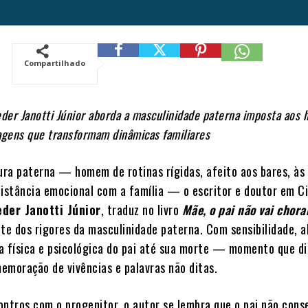
Compartilhado
eder Janotti Júnior aborda a masculinidade paterna imposta aos
agens que transformam dinâmicas familiares
gura paterna — homem de rotinas rígidas, afeito aos bares, às
distância emocional com a família — o escritor e doutor em C
eder Janotti Júnior
, traduz no livro
Mãe, o pai não vai chor
nte dos rigores da masculinidade paterna. Com sensibilidade, 
a física e psicológica do pai até sua morte — momento que d
emoração de vivências e palavras não ditas.
ontros com o progenitor, o autor se lembra que o pai não cons