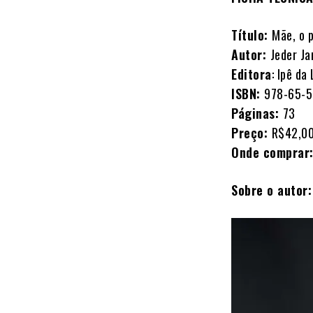
Título:
Mãe, o p
Autor:
Jeder Ja
Editora
: Ipê da
ISBN:
978-65-5
Páginas:
73
Preço:
R$42,0
Onde comprar
Sobre o autor