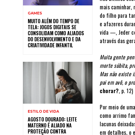
mais caminhar, 
GAMES
do filho para t
MUITO ALÉM DO TEMPO DE
e afazeres duran
TELA: JOGOS DIGITAIS SE
vida —, Jeder c
CONSOLIDAM COMO ALIADOS
DO DESENVOLVIMENTO E DA
através das ger
CRIATIVIDADE INFANTIL
Muita gente pen
morte súbita, pr
Mas não existe i
pai em avô, o pr
chorar?
, p. 12)
Por meio de uma
ESTILO DE VIDA
como arrimo fam
AGOSTO DOURADO: LEITE
lacunas deixada
MATERNO É ALIADO NA
PROTEÇÃO CONTRA
em detalhes, o 