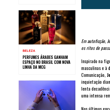
Em autoficção, J
os ritos de pass
BELEZA
PERFUMES ÁRABES GANHAM
Inspirado na fi
ESPAÇO NO BRASIL COM NOVA
LINHA DA MCG
masculinas e à 
Comunicação,
J
inquietação dia
lenta decadênci
uma intensa rem
Nos últimos enc