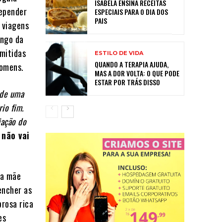
ISABELA ENSINA RECEITAS
depender
ESPECIAIS PARA O DIA DOS
PAIS
 viagens
ongo da
mitidas
ESTILO DE VIDA
QUANDO A TERAPIA AJUDA,
homens.
MAS A DOR VOLTA: O QUE PODE
ESTAR POR TRÁS DISSO
 de uma
io fim.
iação do
 não vai
 a mãe
encher as
prosa rica
es