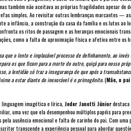
mas também não aceitava as próprias fragilidades apesar de 
arefas simples. Ao revisitar outras lembranças marcantes — as
te a infância, a construção da casa da família e os lutos ao l
onfronta os ritos de passagem e as heranças emocionais trans
ações, como a falta de aproximação física e afetiva entre os 
sa que o lento e implacável processo de definhamento, ao invés
epara os que ficam para a morte do outro, quiçá para nosso própr
sso, a lentidão só traz a insegurança de que após a transubstanc
óximo a estar diante do inexorável é o primogênito.
(
Mãe, o pai
 linguagem imagética e lírica,
Jeder Janotti Júnior
destaca
iliar, uma vez que ela desempenhou múltiplos papéis para pre
s pela ausência emocional e falta de carinho do pai. Com uma 
escritor transcende a experiência pessoal para abordar questõ