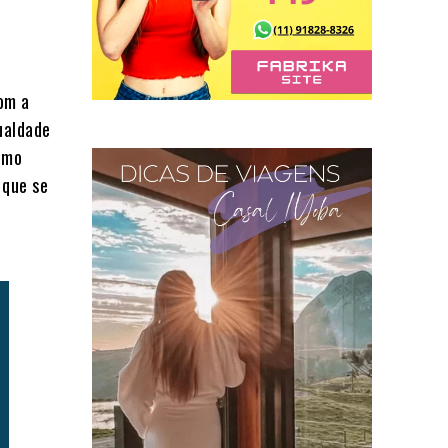
om a
ualdade
como
que se
a