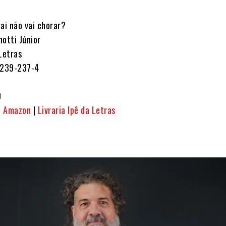
ai não vai chorar?
notti Júnior
 Letras
239-237-4
0
:
Amazon
|
Livraria Ipê da Letras
: