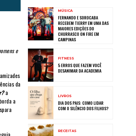
MÚSICA
FERNANDO E SOROCABA
RECEBEM TIERRY EM UMA DAS
MAIORES EDIÇÕES DO
CHURRASCO ON FIRE EM
CAMPINAS
 homens e
FITNESS
5 ERROS QUE FAZEM VOCÊ
DESANIMAR DA ACADEMIA
 amizades
iências da
ar?
a
LIVROS
aborda a
DIA DOS PAIS: COMO LIDAR
COM O SILÊNCIO DOS FILHOS?
ispara
RECEITAS
eguia