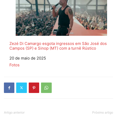
Zezé Di Camargo esgota ingressos em São José dos
Campos (SP) e Sinop (MT) com a turnê Rústico
Data
20 de maio de 2025
Em relação a
Fotos
Artigo anterior
Próximo artigo