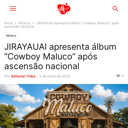
Início
Música
JIRAYAUAI apresenta álbum “Cowboy Maluco” após
ascensão nacional
Música
JIRAYAUAI apresenta álbum
“Cowboy Maluco” após
ascensão nacional
0
Por
Editorial !Yoba
-
5 de junho de 2026