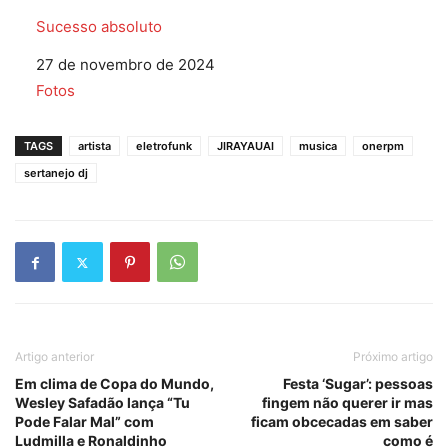
Sucesso absoluto
Data
27 de novembro de 2024
Em relação a
Fotos
TAGS
artista
eletrofunk
JIRAYAUAI
musica
onerpm
sertanejo dj
Artigo anterior
Próximo artigo
Em clima de Copa do Mundo,
Festa ‘Sugar’: pessoas
Wesley Safadão lança “Tu
fingem não querer ir mas
Pode Falar Mal” com
ficam obcecadas em saber
Ludmilla e Ronaldinho
como é