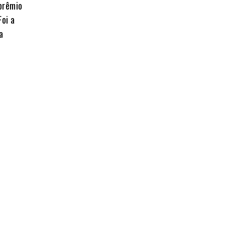
 prêmio
oi a
a