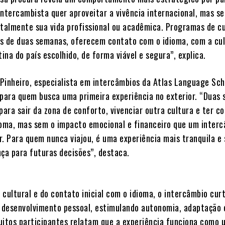
intercambista quer aproveitar a vivência internacional, mas s
almente sua vida profissional ou acadêmica. Programas de c
s de duas semanas, oferecem contato com o idioma, com a cu
tina do país escolhido, de forma viável e segura”, explica.
Pinheiro, especialista em intercâmbios da Atlas Language Sch
 para quem busca uma primeira experiência no exterior. “Duas
para sair da zona de conforto, vivenciar outra cultura e ter c
ioma, mas sem o impacto emocional e financeiro que um inter
r. Para quem nunca viajou, é uma experiência mais tranquila e
nça para futuras decisões”, destaca.
cultural e do contato inicial com o idioma, o intercâmbio cur
o desenvolvimento pessoal, estimulando autonomia, adaptação 
uitos participantes relatam que a experiência funciona como u