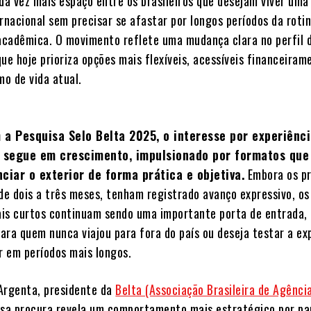
a vez mais espaço entre os brasileiros que desejam viver uma
rnacional sem precisar se afastar por longos períodos da roti
 acadêmica. O movimento reflete uma mudança clara no perfil 
ue hoje prioriza opções mais flexíveis, acessíveis financeiram
mo de vida atual.
a Pesquisa Selo Belta 2025, o interesse por experiênc
s segue em crescimento, impulsionado por formatos que
ciar o exterior de forma prática e objetiva.
Embora os p
 de dois a três meses, tenham registrado avanço expressivo, os
is curtos continuam sendo uma importante porta de entrada,
ara quem nunca viajou para fora do país ou deseja testar a ex
r em períodos mais longos.
Argenta, presidente da
Belta (Associação Brasileira de Agênci
ssa procura revela um comportamento mais estratégico por pa