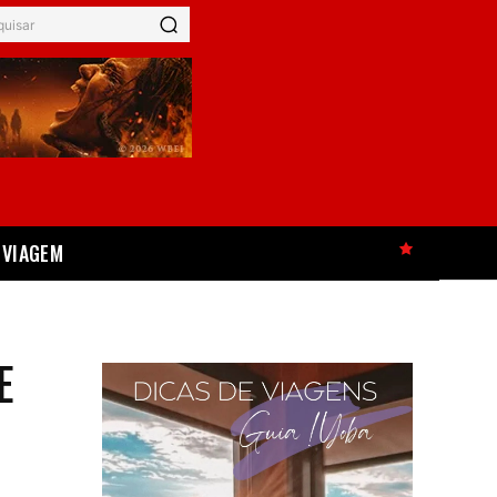
quisar
VIAGEM
HOT
E