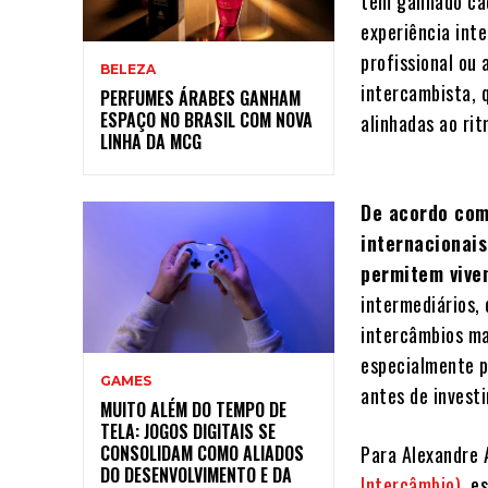
têm ganhado cad
experiência inte
profissional ou
BELEZA
intercambista, q
PERFUMES ÁRABES GANHAM
ESPAÇO NO BRASIL COM NOVA
alinhadas ao rit
LINHA DA MCG
De acordo com 
internacionai
permitem viven
intermediários,
intercâmbios ma
especialmente p
GAMES
antes de investi
MUITO ALÉM DO TEMPO DE
TELA: JOGOS DIGITAIS SE
Para Alexandre 
CONSOLIDAM COMO ALIADOS
DO DESENVOLVIMENTO E DA
Intercâmbio)
, e