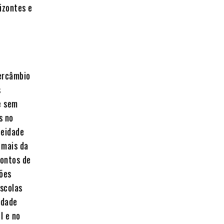
izontes e
tercâmbio
s
e sem
s no
neidade
 mais da
pontos de
ções
escolas
idade
l e no