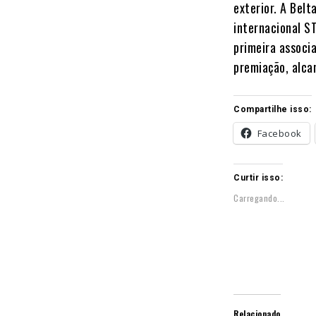
exterior. A Bel
internacional S
primeira associ
premiação, alca
Compartilhe isso:
Facebook
Curtir isso:
Carregando...
Relacionado