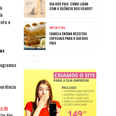
DIA DOS PAIS: COMO LIDAR
na
COM O SILÊNCIO DOS FILHOS?
do
ente e
RECEITAS
ISABELA ENSINA RECEITAS
ESPECIAIS PARA O DIA DOS
PAIS
ias
rogramas
periência
as de
rte dos