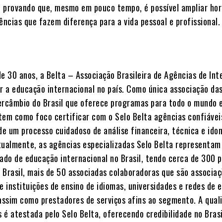
 provando que, mesmo em pouco tempo, é possível ampliar hor
ências que fazem diferença para a vida pessoal e profissional.
de 30 anos, a Belta – Associação Brasileira de Agências de In
 a educação internacional no país. Como única associação da
ercâmbio do Brasil que oferece programas para todo o mundo 
, tem como foco certificar com o Selo Belta agências confiávei
 de um processo cuidadoso de análise financeira, técnica e ido
tualmente, as agências especializadas Selo Belta representam
do de educação internacional no Brasil, tendo cerca de 300 
 Brasil, mais de 50 associadas colaboradoras que são associa
e instituições de ensino de idiomas, universidades e redes de 
 assim como prestadores de serviços afins ao segmento. A qual
 é atestada pelo Selo Belta, oferecendo credibilidade no Brasi