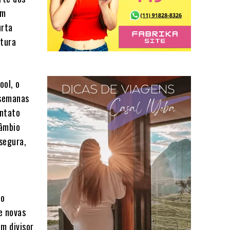
em
urta
ltura
ool, o
 semanas
ontato
câmbio
 segura,
to
e novas
m divisor