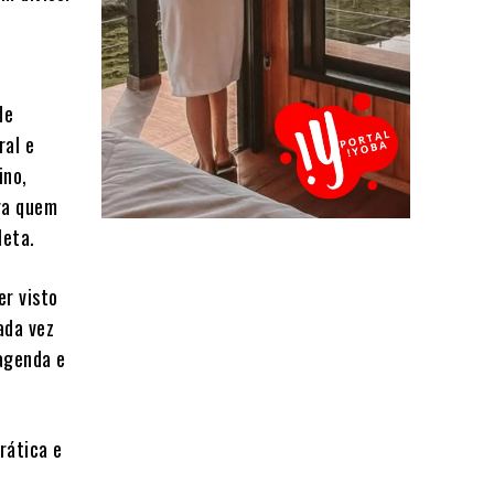
de
ral e
ino,
ra quem
leta.
er visto
ada vez
agenda e
rática e