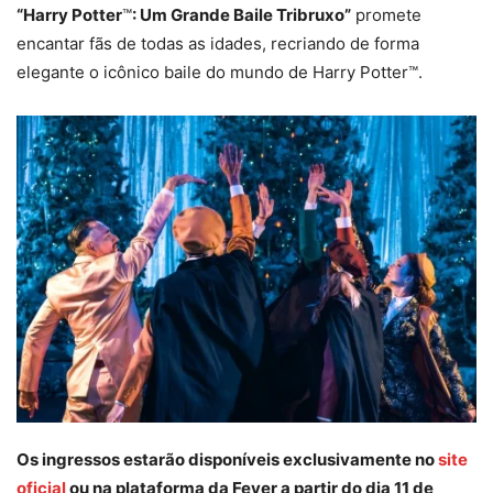
“Harry Potter
™
: Um Grande Baile Tribruxo”
promete
encantar fãs de todas as idades, recriando de forma
elegante o icônico baile do mundo de Harry Potter™.
Os ingressos estarão disponíveis exclusivamente no
site
oficial
ou na plataforma da Fever a partir do dia 11 de