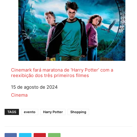
Cinemark fará maratona de ‘Harry Potter’ com a
reexibição dos três primeiros filmes
Data
15 de agosto de 2024
Em relação a
Cinema
TAGS
evento
Harry Potter
Shopping