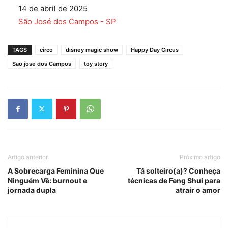
Data
14 de abril de 2025
Em relação a
São José dos Campos - SP
TAGS
circo
disney magic show
Happy Day Circus
Sao jose dos Campos
toy story
Artigo anterior
Próximo artigo
A Sobrecarga Feminina Que
Tá solteiro(a)? Conheça
Ninguém Vê: burnout e
técnicas de Feng Shui para
jornada dupla
atrair o amor