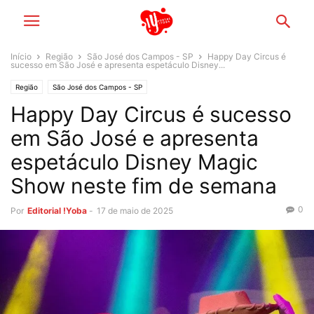
Início
Região
São José dos Campos - SP
Happy Day Circus é
sucesso em São José e apresenta espetáculo Disney...
Região
São José dos Campos - SP
Happy Day Circus é sucesso
em São José e apresenta
espetáculo Disney Magic
Show neste fim de semana
0
Por
Editorial !Yoba
-
17 de maio de 2025