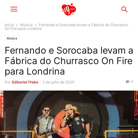
Início
Música
Fernando e Sorocaba levam a Fábrica do Churrasco
On Fire para Londrina
Música
Fernando e Sorocaba levam a
Fábrica do Churrasco On Fire
para Londrina
0
Por
Editorial !Yoba
-
2 de julho de 2025