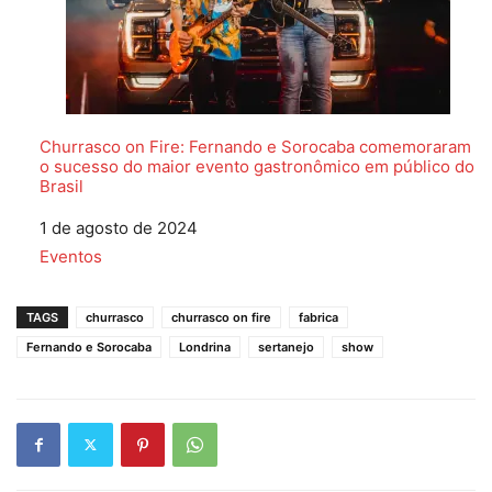
Churrasco on Fire: Fernando e Sorocaba comemoraram
o sucesso do maior evento gastronômico em público do
Brasil
Data
1 de agosto de 2024
Em relação a
Eventos
TAGS
churrasco
churrasco on fire
fabrica
Fernando e Sorocaba
Londrina
sertanejo
show