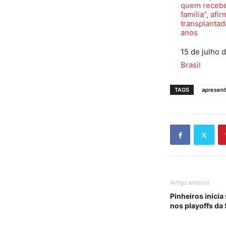
quem recebe
família”, afi
transplantad
anos
Data
15 de julho 
Em relação a
Brasil
TAGS
apresent
Artigo anterior
Pinheiros inicia
nos playoffs da