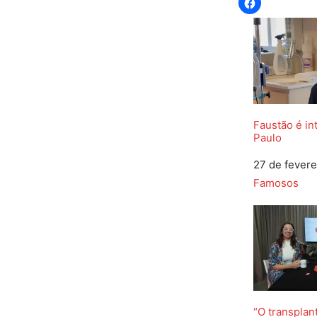
Faustão é i
Paulo
Data
27 de fevere
Em relação a
Famosos
“O transplan