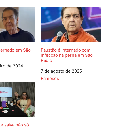
nternado em São
Faustão é internado com
infecção na perna em São
Paulo
iro de 2024
Data
7 de agosto de 2025
Em relação a
Famosos
te salva não só