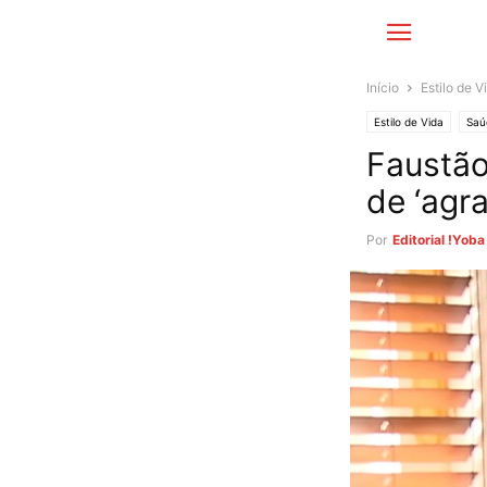
Início
Estilo de V
Estilo de Vida
Saú
Faustão
de ‘agr
Por
Editorial !Yoba