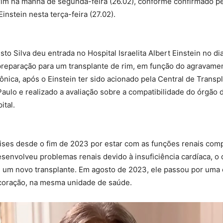
rim na manhã de segunda-feira (26.02), conforme confirmado pe
 Einstein nesta terça-feira (27.02).
sto Silva deu entrada no Hospital Israelita Albert Einstein no di
 preparação para um transplante de rim, em função do agravam
ônica, após o Einstein ter sido acionado pela Central de Transp
aulo e realizado a avaliação sobre a compatibilidade do órgão 
ital.
lises desde o fim de 2023 por estar com as funções renais com
envolveu problemas renais devido à insuficiência cardíaca, o 
 um novo transplante. Em agosto de 2023, ele passou por uma c
 coração, na mesma unidade de saúde.