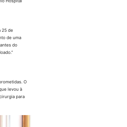
lo Hospital
a 25 de
ento de uma
lantes do
doado.”
prometidas. O
que levou à
irurgia para