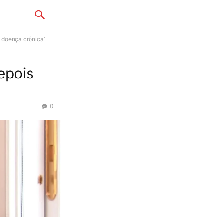
 doença crônica’
epois
0