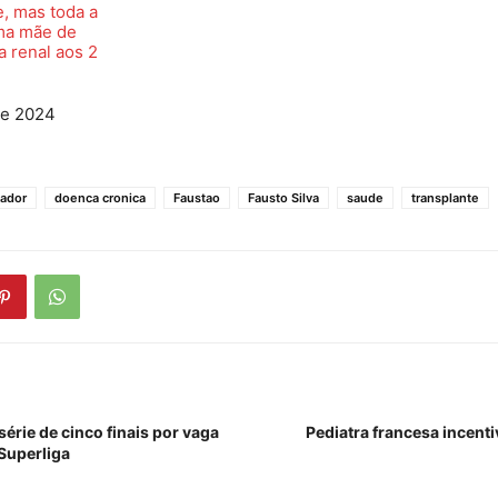
, mas toda a
rma mãe de
a renal aos 2
de 2024
ador
doenca cronica
Faustao
Fausto Silva
saude
transplante
 série de cinco finais por vaga
Pediatra francesa incent
 Superliga