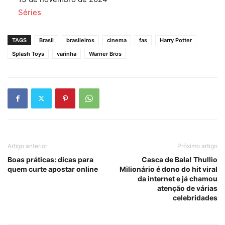
Em relação a
Séries
TAGS
Brasil
brasileiros
cinema
fas
Harry Potter
Splash Toys
varinha
Warner Bros
Artigo anterior
Próximo artigo
Boas práticas: dicas para
Casca de Bala! Thullio
quem curte apostar online
Milionário é dono do hit viral
da internet e já chamou
atenção de várias
celebridades