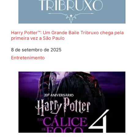
Harry Potter™: Um Grande Baile Tribruxo chega pela
primeira vez a São Paulo
Data
8 de setembro de 2025
Em relação a
Entretenimento