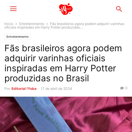
Início
Entretenimento
Fãs brasileiros agora podem adquirir varinhas
oficiais inspiradas em Harry Potter produzidas...
Entretenimento
Fãs brasileiros agora podem
adquirir varinhas oficiais
inspiradas em Harry Potter
produzidas no Brasil
0
Por
Editorial !Yoba
-
17 de abril de 2024