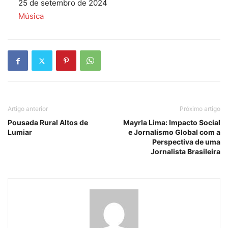
Data
25 de setembro de 2024
Em relação a
Música
Artigo anterior
Próximo artigo
Pousada Rural Altos de
Mayrla Lima: Impacto Social
Lumiar
e Jornalismo Global com a
Perspectiva de uma
Jornalista Brasileira