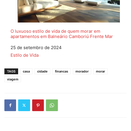
O luxuoso estilo de vida de quem morar em
apartamentos em Balneário Camboriú Frente Mar
Data
25 de setembro de 2024
Em relação a
Estilo de Vida
TAGS
casa
cidade
financas
morador
morar
viagem