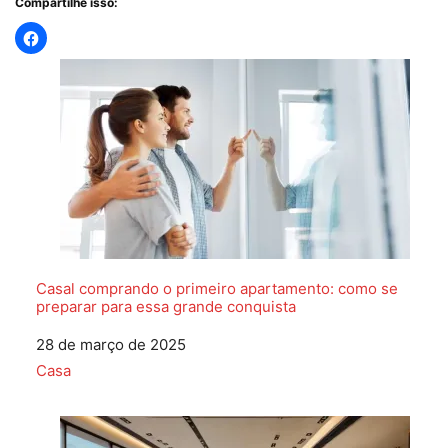
Compartilhe isso:
Casal comprando o primeiro apartamento: como se
preparar para essa grande conquista
Data
28 de março de 2025
Em relação a
Casa