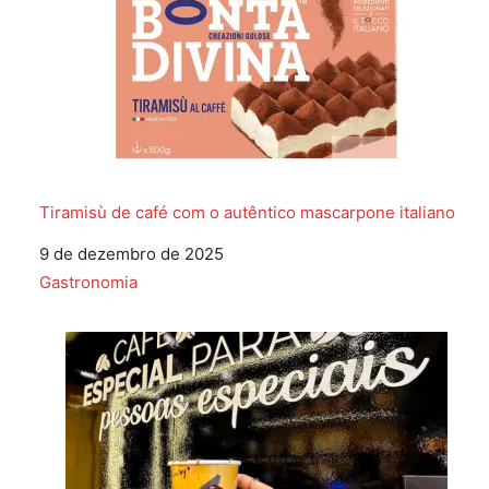
Tiramisù de café com o autêntico mascarpone italiano
Data
9 de dezembro de 2025
Em relação a
Gastronomia