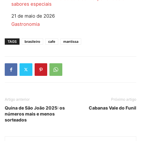
sabores especiais
Data
21 de maio de 2026
Em relação a
Gastronomia
TAGS
brasileiro
cafe
mantissa
Artigo anterior
Próximo artigo
Quina de São João 2025: os
Cabanas Vale do Funil
números mais e menos
sorteados