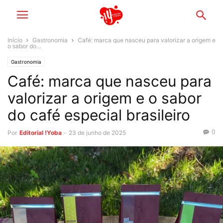
Início
Gastronomia
Café: marca que nasceu para valorizar a origem e
o sabor do...
Gastronomia
Café: marca que nasceu para
valorizar a origem e o sabor
do café especial brasileiro
0
Por
Editorial !Yoba
-
23 de junho de 2025