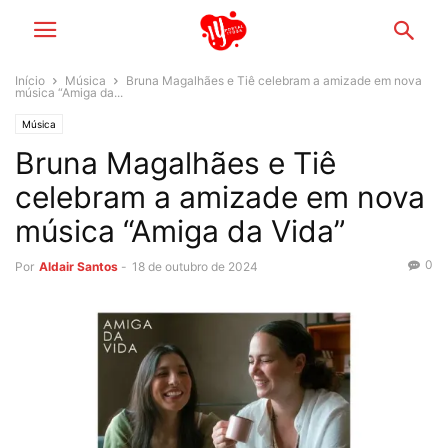
Início
Música
Bruna Magalhães e Tiê celebram a amizade em nova
música “Amiga da...
Música
Bruna Magalhães e Tiê
celebram a amizade em nova
música “Amiga da Vida”
0
Por
Aldair Santos
-
18 de outubro de 2024