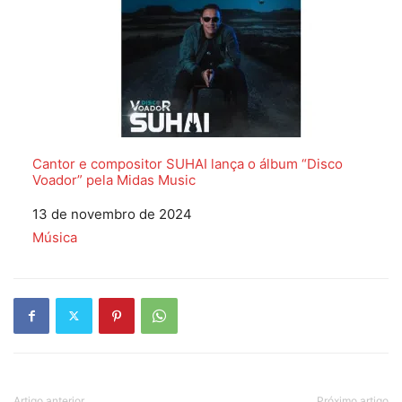
Cantor e compositor SUHAI lança o álbum “Disco
Voador” pela Midas Music
Data
13 de novembro de 2024
Em relação a
Música
Artigo anterior
Próximo artigo