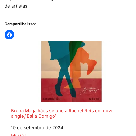
de artistas.
Compartilhe isso:
Bruna Magalhães se une a Rachel Reis em novo
single,”Baila Comigo”
Data
19 de setembro de 2024
Em relação a
Música