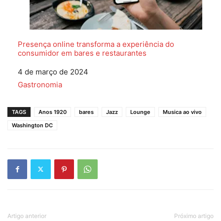
Presença online transforma a experiência do
consumidor em bares e restaurantes
Data
4 de março de 2024
Em relação a
Gastronomia
TAGS
Anos 1920
bares
Jazz
Lounge
Musica ao vivo
Washington DC
Artigo anterior
Próximo artigo