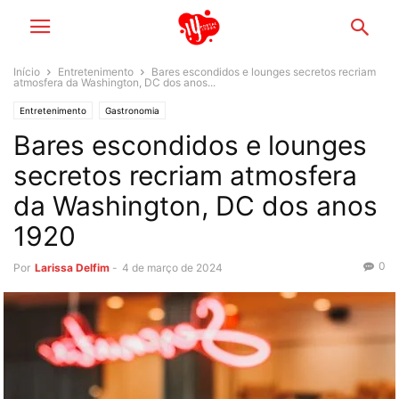
Início
Entretenimento
Bares escondidos e lounges secretos recriam
atmosfera da Washington, DC dos anos...
Entretenimento
Gastronomia
Bares escondidos e lounges
secretos recriam atmosfera
da Washington, DC dos anos
1920
0
Por
Larissa Delfim
-
4 de março de 2024