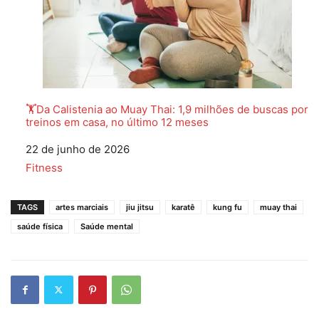
🏋️Da Calistenia ao Muay Thai: 1,9 milhões de buscas por
treinos em casa, no último 12 meses
Data
22 de junho de 2026
Em relação a
Fitness
TAGS
artes marciais
jiu jitsu
karatê
kung fu
muay thai
saúde física
Saúde mental