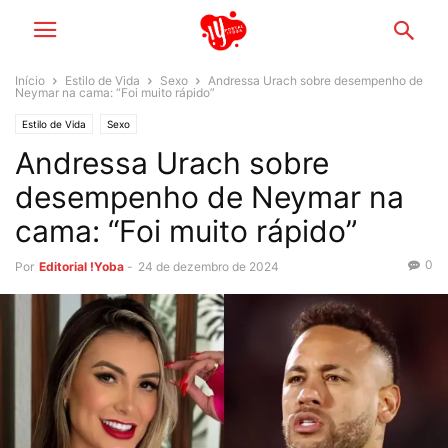
Início
Estilo de Vida
Sexo
Andressa Urach sobre desempenho de
Neymar na cama: “Foi muito rápido”
Estilo de Vida
Sexo
Andressa Urach sobre
desempenho de Neymar na
cama: “Foi muito rápido”
0
Por
Editorial !Yoba
-
24 de dezembro de 2024