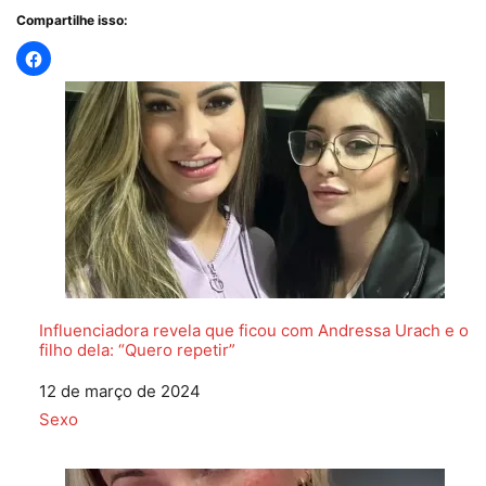
Compartilhe isso:
Influenciadora revela que ficou com Andressa Urach e o
filho dela: “Quero repetir”
Data
12 de março de 2024
Em relação a
Sexo