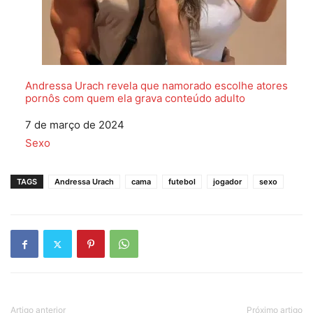
Andressa Urach revela que namorado escolhe atores
pornôs com quem ela grava conteúdo adulto
Data
7 de março de 2024
Em relação a
Sexo
TAGS
Andressa Urach
cama
futebol
jogador
sexo
Artigo anterior
Próximo artigo