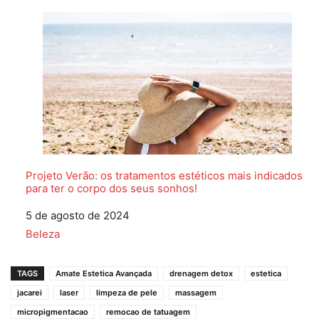
Projeto Verão: os tratamentos estéticos mais indicados
para ter o corpo dos seus sonhos!
Data
5 de agosto de 2024
Em relação a
Beleza
TAGS
Amate Estetica Avançada
drenagem detox
estetica
jacarei
laser
limpeza de pele
massagem
micropigmentacao
remocao de tatuagem