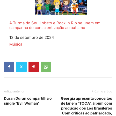
A Turma do Seu Lobato e Rock in Rio se unem em
campanha de conscientização ao autismo
Data
12 de setembro de 2024
Em relação a
Música
Artigo anterior
Próximo artigo
Duran Duran compartilha o
Georgia apresenta conceitos
single “Evil Woman”
de lar em “TOCA”, álbum com
produção dos Los Brasileros
Com críticas ao patriarcado,