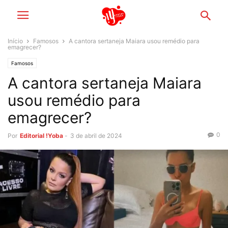
Início
Famosos
A cantora sertaneja Maiara usou remédio para
emagrecer?
Famosos
A cantora sertaneja Maiara
usou remédio para
emagrecer?
0
Por
Editorial !Yoba
-
3 de abril de 2024