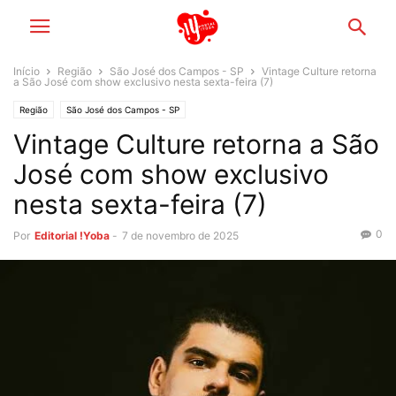
Início
Região
São José dos Campos - SP
Vintage Culture retorna
a São José com show exclusivo nesta sexta-feira (7)
Região
São José dos Campos - SP
Vintage Culture retorna a São
José com show exclusivo
nesta sexta-feira (7)
0
Por
Editorial !Yoba
-
7 de novembro de 2025