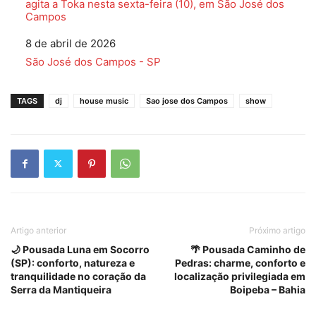
agita a Toka nesta sexta-feira (10), em São José dos
Campos
Data
8 de abril de 2026
Em relação a
São José dos Campos - SP
TAGS
dj
house music
Sao jose dos Campos
show
Artigo anterior
Próximo artigo
🌙 Pousada Luna em Socorro
🌴 Pousada Caminho de
(SP): conforto, natureza e
Pedras: charme, conforto e
tranquilidade no coração da
localização privilegiada em
Serra da Mantiqueira
Boipeba – Bahia