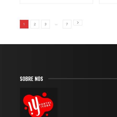
...
1
2
3
7
SOBRE NÓS