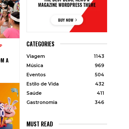
CATEGORIES
SP
Viagem
1143
OM A
Música
969
Eventos
504
Estilo de Vida
432
Saúde
411
Gastronomia
346
MUST READ