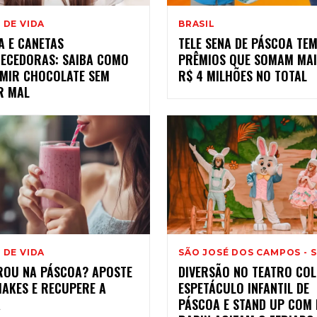
 DE VIDA
BRASIL
A E CANETAS
TELE SENA DE PÁSCOA TE
ECEDORAS: SAIBA COMO
PRÊMIOS QUE SOMAM MAI
MIR CHOCOLATE SEM
R$ 4 MILHÕES NO TOTAL
R MAL
 DE VIDA
SÃO JOSÉ DOS CAMPOS - 
ROU NA PÁSCOA? APOSTE
DIVERSÃO NO TEATRO COL
HAKES E RECUPERE A
ESPETÁCULO INFANTIL DE
A
PÁSCOA E STAND UP COM 