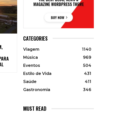
CATEGORIES
M,
Viagem
1140
Música
969
PARA
AL
Eventos
504
Estilo de Vida
431
Saúde
411
Gastronomia
346
MUST READ