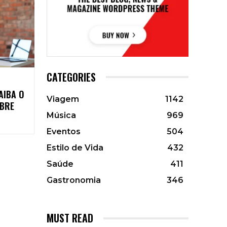
CATEGORIES
AIBA O
Viagem
1142
OBRE
Música
969
Eventos
504
Estilo de Vida
432
Saúde
411
Gastronomia
346
MUST READ