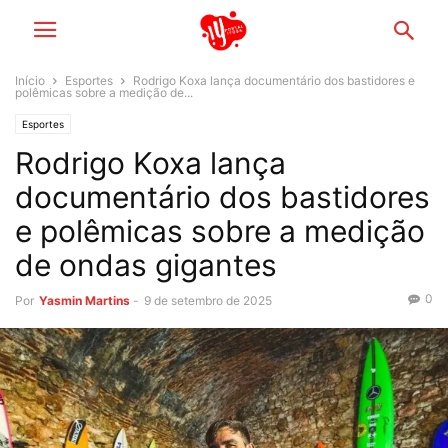
Início
Esportes
Rodrigo Koxa lança documentário dos bastidores e
polêmicas sobre a medição de...
Esportes
Rodrigo Koxa lança
documentário dos bastidores
e polêmicas sobre a medição
de ondas gigantes
0
Por
Yasmin Martins
-
9 de setembro de 2025