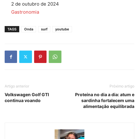
Data
2 de outubro de 2024
Em relação a
Gastronomia
TAGS
Onda
surf
youtube
Artigo anterior
Próximo artigo
Volkswagen Golf GTI
Proteína no dia a dia: atum e
continua voando
sardinha fortalecem uma
alimentação equilibrada