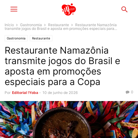
Início
Gastronomia
Restaurante
Restaurante Namazônia
transmite jogos do Brasil e aposta em promoções especiais para...
Gastronomia
Restaurante
Restaurante Namazônia
transmite jogos do Brasil e
aposta em promoções
especiais para a Copa
0
Por
Editorial !Yoba
-
10 de junho de 2026