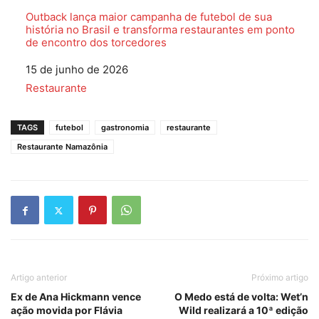
Outback lança maior campanha de futebol de sua
história no Brasil e transforma restaurantes em ponto
de encontro dos torcedores
Data
15 de junho de 2026
Em relação a
Restaurante
TAGS
futebol
gastronomia
restaurante
Restaurante Namazônia
Artigo anterior
Próximo artigo
Ex de Ana Hickmann vence
O Medo está de volta: Wet’n
ação movida por Flávia
Wild realizará a 10ª edição