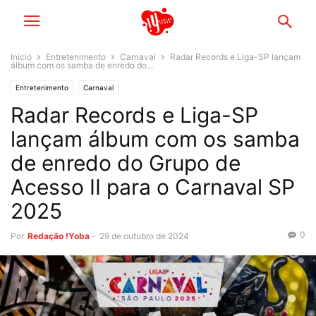
Início
Entretenimento
Carnaval
Radar Records e Liga-SP lançam
álbum com os samba de enredo do...
Entretenimento
Carnaval
Radar Records e Liga-SP
lançam álbum com os samba
de enredo do Grupo de
Acesso II para o Carnaval SP
2025
0
Por
Redação !Yoba
-
29 de outubro de 2024