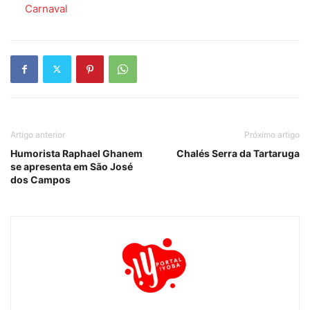
Em relação a
Carnaval
Artigo anterior
Próximo artigo
Humorista Raphael Ghanem
Chalés Serra da Tartaruga
se apresenta em São José
dos Campos