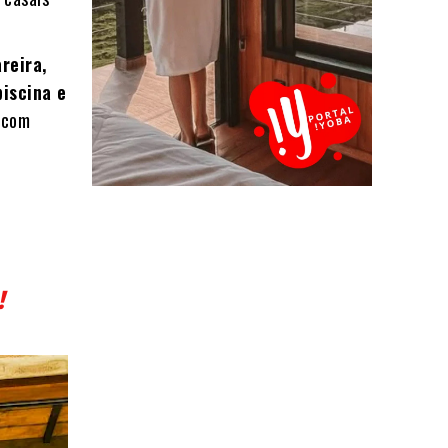
reira,
piscina e
 com
!