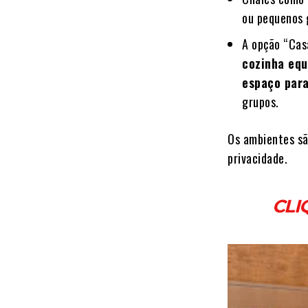
ou pequenos 
A opção “Cas
cozinha equ
espaço para
grupos.
Os ambientes s
privacidade.
CLI