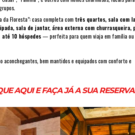
grupos.
a da Floresta”: casa completa com
três quartos, sala com la
ipada, sala de jantar, área externa com churrasqueira, 
 até 10 hóspedes
— perfeita para quem viaja em família ou
ão aconchegantes, bem mantidos e equipados com conforto e
QUE AQUI E FAÇA JÁ A SUA RESERVA