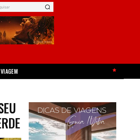
quisar
VIAGEM
HOT
SEU
ERDE