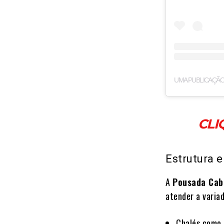
CLI
Estrutura 
A
Pousada Cab
atender a varia
Chalés como 