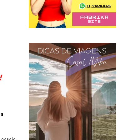
!
ra
 casais