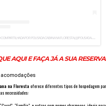
U
MA PUBLICAÇÃO COMPARTILHADA POR POUSADA CABANA NA FLORESTA (@POUSADACABANANAFLORESTA)
QUE AQUI E FAÇA JÁ A SUA RESERVA
e acomodações
ana na Floresta
oferece diferentes tipos de hospedagem pa
das necessidades:
“Casal”, “Família”, e outros com nomes charmosos, ideais para