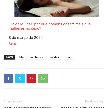
Dia da Mulher: por que homens gozam mais que
mulheres no sexo?
Data
8 de março de 2024
Em relação a
Sexo
TAGS
falar
mulheres
ouvidas
ritmo
Artigo anterior
Próximo artigo
Cactus Gaming traz Porsche
Páscoa: Revo anuncia voos