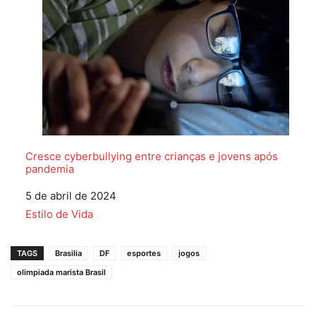
Cresce cyberbullying entre crianças e jovens após
pandemia
Data
5 de abril de 2024
Em relação a
Estilo de Vida
TAGS
Brasilia
DF
esportes
jogos
olimpiada marista Brasil