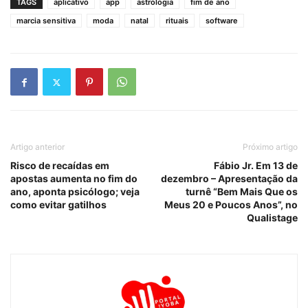
TAGS
aplicativo
app
astrologia
fim de ano
marcia sensitiva
moda
natal
rituais
software
Artigo anterior
Próximo artigo
Risco de recaídas em
Fábio Jr. Em 13 de
apostas aumenta no fim do
dezembro – Apresentação da
ano, aponta psicólogo; veja
turnê “Bem Mais Que os
como evitar gatilhos
Meus 20 e Poucos Anos”, no
Qualistage