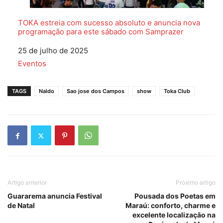
TOKA estreia com sucesso absoluto e anuncia nova
programação para este sábado com Samprazer
Data
25 de julho de 2025
Em relação a
Eventos
TAGS
Naldo
Sao jose dos Campos
show
Toka Club
Artigo anterior
Próximo artigo
Guararema anuncia Festival
Pousada dos Poetas em
de Natal
Maraú: conforto, charme e
excelente localização na